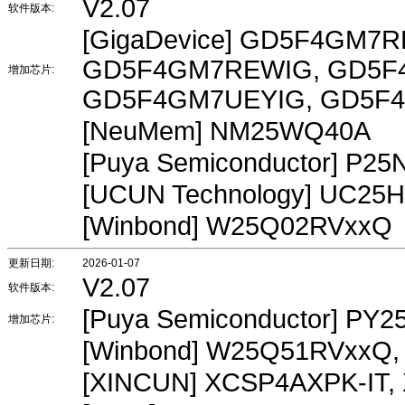
V2.07
软件版本:
[GigaDevice] GD5F4GM7
GD5F4GM7REWIG, GD5F
增加芯片:
GD5F4GM7UEYIG, GD5F
[NeuMem] NM25WQ40A
[Puya Semiconductor] P2
[UCUN Technology] UC25
[Winbond] W25Q02RVxxQ
更新日期:
2026-01-07
V2.07
软件版本:
[Puya Semiconductor] PY
增加芯片:
[Winbond] W25Q51RVxxQ
[XINCUN] XCSP4AXPK-IT,