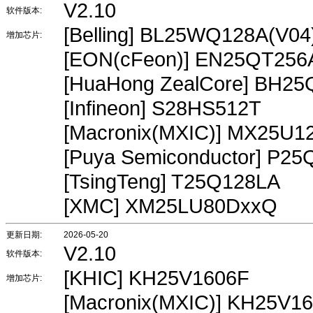
V2.10
软件版本:
[Belling] BL25WQ128A(V04
增加芯片:
[EON(cFeon)] EN25QT256
[HuaHong ZealCore] BH2
[Infineon] S28HS512T
[Macronix(MXIC)] MX25U1
[Puya Semiconductor] P2
[TsingTeng] T25Q128LA
[XMC] XM25LU80DxxQ
更新日期:
2026-05-20
V2.10
软件版本:
[KHIC] KH25V1606F
增加芯片:
[Macronix(MXIC)] KH25V1