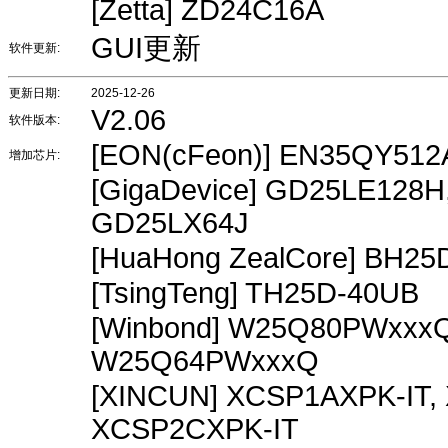
[Zetta] ZD24C16A
GUI更新
软件更新:
更新日期:
2025-12-26
V2.06
软件版本:
[EON(cFeon)] EN35QY512
增加芯片:
[GigaDevice] GD25LE128
GD25LX64J
[HuaHong ZealCore] BH2
[TsingTeng] TH25D-40UB
[Winbond] W25Q80PWxxx
W25Q64PWxxxQ
[XINCUN] XCSP1AXPK-IT,
XCSP2CXPK-IT