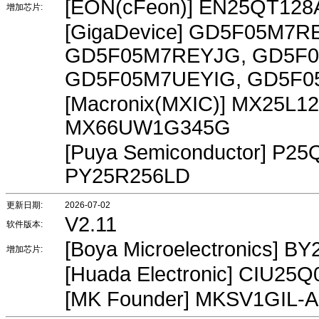
[EON(cFeon)] EN25QT128
增加芯片:
[GigaDevice] GD5F05M7R
GD5F05M7REYJG, GD5F0
GD5F05M7UEYIG, GD5F0
[Macronix(MXIC)] MX25L
MX66UW1G345G
[Puya Semiconductor] P2
PY25R256LD
更新日期:
2026-07-02
V2.11
软件版本:
[Boya Microelectronics] 
增加芯片:
[Huada Electronic] CIU25
[MK Founder] MKSV1GIL-