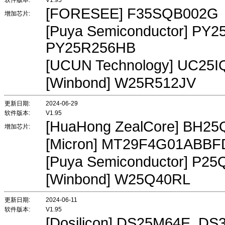
软件版本:
V1.95
[FORESEE] F35SQB002G
增加芯片:
[Puya Semiconductor] PY
PY25R256HB
[UCUN Technology] UC25
[Winbond] W25R512JV
更新日期:
2024-06-29
软件版本:
V1.95
[HuaHong ZealCore] BH
增加芯片:
[Micron] MT29F4G01ABB
[Puya Semiconductor] P2
[Winbond] W25Q40RL
更新日期:
2024-06-11
软件版本:
V1.95
[Dosilicon] DS25M64E, 