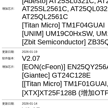
[Adesto] AT25SL0321C, A
AT25SL2561C, AT25QL032
增加芯片:
AT25QL2561C
[Titan Micro] TM1F04GUAI
[UNIM] UM19C0HxSW, U
[Zbit Semiconductor] ZB
更新日期:
2026-01-19
V2.07
软件版本:
[EON(cFeon)] EN25QY256
增加芯片:
[Giantec] GT24C128E
[[Titan Micro] TM1F01GUA
[XTX]XT25F128B (增加
更新日期:
2026-01-14