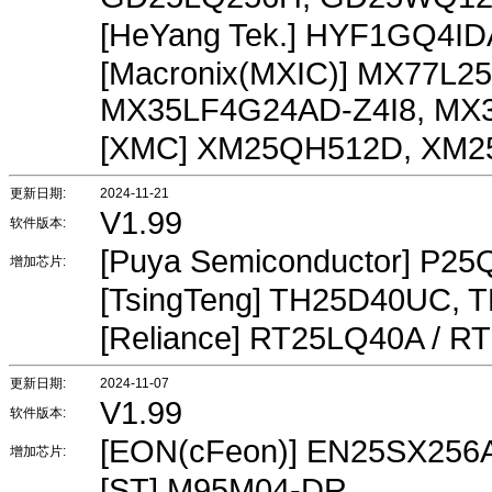
[HeYang Tek.] HYF1GQ4I
[Macronix(MXIC)] MX77L2
MX35LF4G24AD-Z4I8, M
[XMC] XM25QH512D, XM
更新日期:
2024-11-21
V1.99
软件版本:
[Puya Semiconductor] P2
增加芯片:
[TsingTeng] TH25D40UC,
[Reliance] RT25LQ40A / 
更新日期:
2024-11-07
V1.99
软件版本:
[EON(cFeon)] EN25SX256
增加芯片:
[ST] M95M04-DR