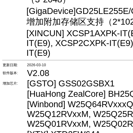
[GigaDevice]GD25LE255
增加附加存储区支持（2*10
[XINCUN] XCSP1AXPK-IT(
IT(E9), XCSP2CXPK-IT(E9
IT(E9)
更新日期:
2026-03-10
V2.08
软件版本:
[GSTO] GSS02GSBX1
增加芯片:
[HuaHong ZealCore] BH2
[Winbond] W25Q64RVxxx
W25Q12RVxxM, W25Q25R
W25Q01RVxxM, W25Q02