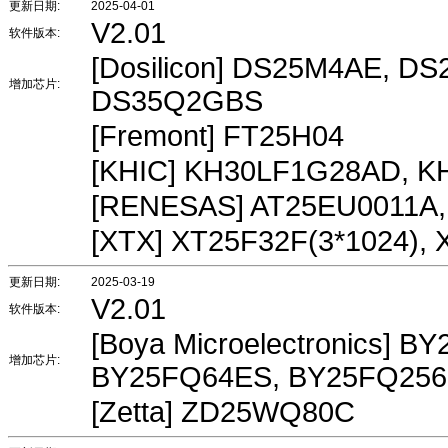
更新日期:
2025-04-01
V2.01
软件版本:
[Dosilicon] DS25M4AE, 
增加芯片:
DS35Q2GBS
[Fremont] FT25H04
[KHIC] KH30LF1G28AD, 
[RENESAS] AT25EU0011A,
[XTX] XT25F32F(3*1024), 
更新日期:
2025-03-19
V2.01
软件版本:
[Boya Microelectronics] 
增加芯片:
BY25FQ64ES, BY25FQ25
[Zetta] ZD25WQ80C