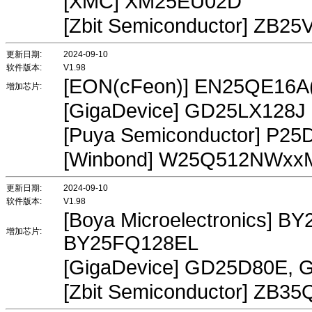
[XMC] XM25EU02D
[Zbit Semiconductor] ZB2
更新日期:
2024-09-10
软件版本:
V1.98
[EON(cFeon)] EN25QE16A
增加芯片:
[GigaDevice] GD25LX128J
[Puya Semiconductor] P25
[Winbond] W25Q512NWxx
更新日期:
2024-09-10
软件版本:
V1.98
[Boya Microelectronics]
增加芯片:
BY25FQ128EL
[GigaDevice] GD25D80E,
[Zbit Semiconductor] ZB3