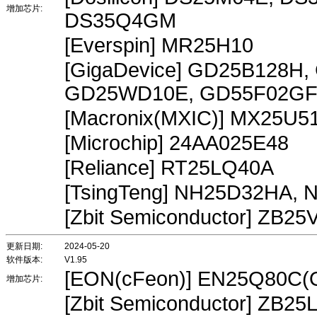
增加芯片:
DS35Q4GM
[Everspin] MR25H10
[GigaDevice] GD25B128H
GD25WD10E, GD55F02G
[Macronix(MXIC)] MX25U
[Microchip] 24AA025E48
[Reliance] RT25LQ40A
[TsingTeng] NH25D32HA,
[Zbit Semiconductor] ZB2
更新日期:
2024-05-20
软件版本:
V1.95
[EON(cFeon)] EN25Q80C(
增加芯片:
[Zbit Semiconductor] ZB