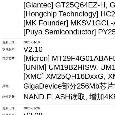
[Giantec] GT25Q64EZ-H,
[Hongchip Technology] H
[MK Founder] MKSV1GCL
[Puya Semiconductor] PY
更新日期:
2026-04-10
V2.10
软件版本:
[Micron] MT29F4G01ABA
增加芯片:
[UNIM] UM19B2HISW, UM
[XMC] XM25QH16DxxG, 
GigaDevice部分256Mb
其他:
NAND FLASH读取, 增加4K
软件更新:
更新日期:
2026-03-26