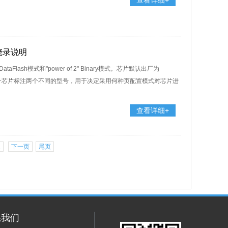
查看详细+
片烧录说明
lash模式和"power of 2" Binary模式。芯片默认出厂为
，对每一个芯片标注两个不同的型号，用于决定采用何种页配置模式对芯片进
查看详细+
2
下一页
尾页
系我们