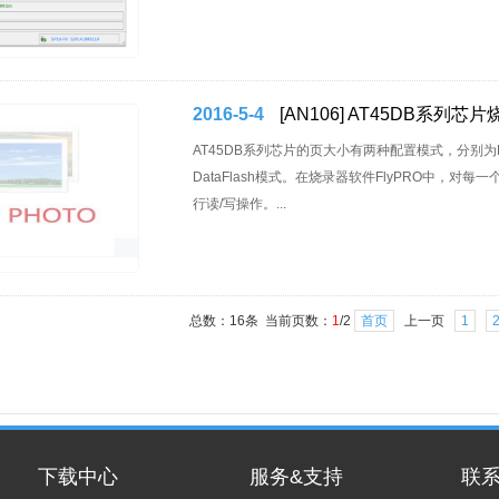
2016-5-4
[AN106] AT45DB系列芯
AT45DB系列芯片的页大小有两种配置模式，分别为DataF
DataFlash模式。在烧录器软件FlyPRO中
行读/写操作。...
总数：16条 当前页数：
1
/2
首页
上一页
1
下载中心
服务&支持
联