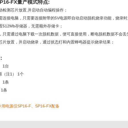
SP16-FX量产
模式特点:
自动检测芯片放置,并启动自动编程操作；
无需连接电脑，只需要连接附带的5V电源即自动启动脱机烧录功能，烧录时
置512Mb存储器，无需额外存储卡；
单，只需通过电脑下载一次脱机数据，便可直接使用，断电脱机数据不会丢
测芯片放置，并启动烧录，通过状态灯和内置蜂鸣器提示烧录结果；
：
 1台
（注1） 1个
 1条
 1条
用电源仅SP16-F、SP16-FX配备