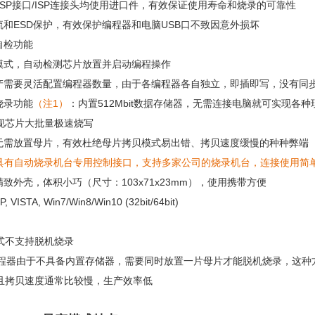
口/ISP接口/ISP连接头均使用进口件，有效保证使用寿命和烧录的可靠性
流和ESD保护，有效保护编程器和电脑USB口不致因意外损坏
自检功能
录模式，自动检测芯片放置并启动编程操作
量产需要灵活配置编程器数量，由于各编程器各自独立，即插即写，没有同
烧录功能
（注1）
：内置512Mbit数据存储器，无需连接电脑就可实现各
现芯片大批量极速烧写
录无需放置母片，有效杜绝母片拷贝模式易出错、拷贝速度缓慢的种种弊端
-FX具有自动烧录机台专用控制接口，支持多家公司的烧录机台，连接使用
精致外壳，体积小巧（尺寸：103x71x23mm），使用携带方便
 VISTA, Win7/Win8/Win10 (32bit/64bit)
模式不支持脱机烧录
程器由于不具备内置存储器，需要同时放置一片母片才能脱机烧录，这种
且拷贝速度通常比较慢，生产效率低