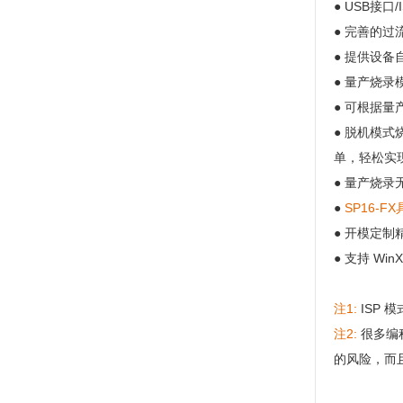
● USB接
● 完善的过
● 提供设备
● 量产烧
● 可根据
● 脱机模式
单，轻松实
● 量产烧
●
SP16
● 开模定制
● 支持 WinXP,
注1:
ISP 
注2:
很多编
的风险，而