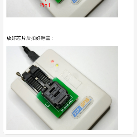
放好芯片后扣好翻盖：